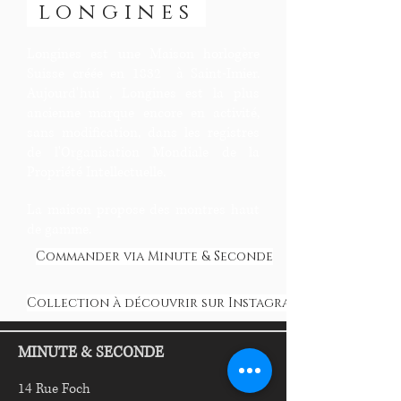
longines
Longines est une Maison horlogère
Suisse créée en 1832 à Saint-Imier.
Aujourd'hui , Longines est la plus
ancienne marque encore en activité,
sans modification, dans les registres
de l'Organisation Mondiale de la
Propriété Intellectuelle.
La maison propose des montres haut
de gamme.
Commander via Minute & Seconde
Collection à découvrir sur Instagram
MINUTE & SECONDE
14 Rue Foch