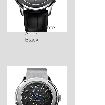
Vitruve Date
Acier
Black