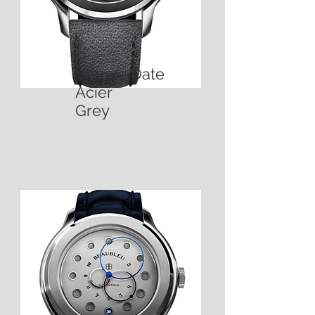
Vitruve Date
Acier
Grey