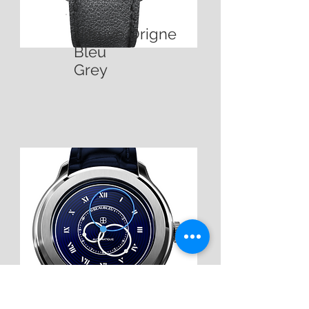
Vitruve Origne
Bleu
Grey