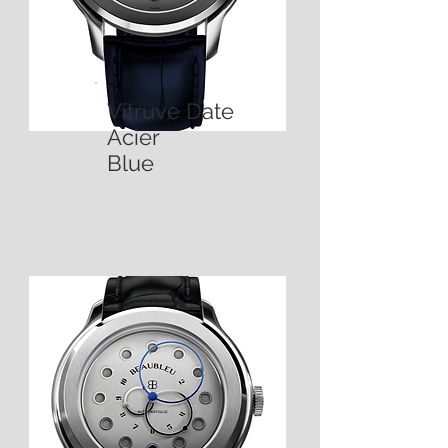
Vitruve Date
Acier
Blue